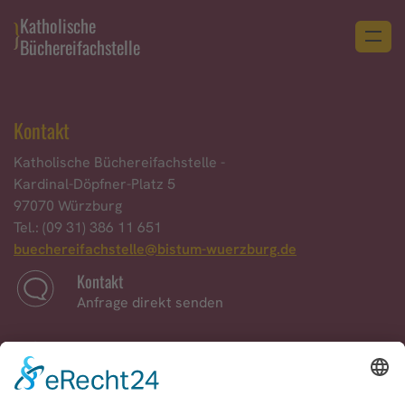
Katholische
Büchereifachstelle
Kontakt
Katholische Büchereifachstelle -
Kardinal-Döpfner-Platz 5
97070 Würzburg
Tel.: (09 31) 386 11 651
buechereifachstelle@bistum-wuerzburg.de
Kontakt
Anfrage direkt senden
Startseite
Zurück zur Startseite