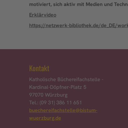
motiviert, sich aktiv mit Medien und Tech
Erklärvideo
https://netzwerk-bibliothek.de/de_DE/wo
Kontakt
Katholische Büchereifachstelle -
Kardinal-Döpfner-Platz 5
97070 Würzburg
Tel.: (09 31) 386 11 651
buechereifachstelle@bistum-
wuerzburg.de