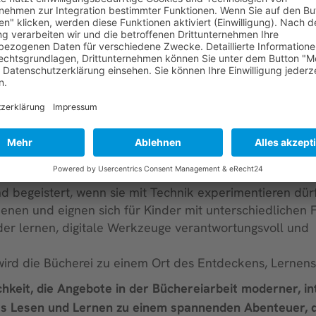
m die Herausforderung für erfahrene Kinder zu erhöhe
können die Kinder eigene Routen entwerfen um den Be
urch kann die Medienkompetenz und das technische Ver
ativität und Problemlösungsfähigkeiten der Kinder zu s
ckeln, wie eine Schatzsuche, bei der Hinweise auf Büc
en regen die Fantasie an und fordern die Kinder auf kr
tenz weiterentwickelt wird.
begeistert, wenn sie mit Technik experimentieren dür
nen und eignen sich für Kinder mit unterschiedlichen F
 lernen, digitale Werkzeuge verantwortungsvoll und
d die Bücherei zu einem Ort des Entdeckens, Lernens
chkeit, die Angebote in der Büchereiarbeit moderner, i
das Lesen und Lernen zu einem spannenden Abenteuer, 