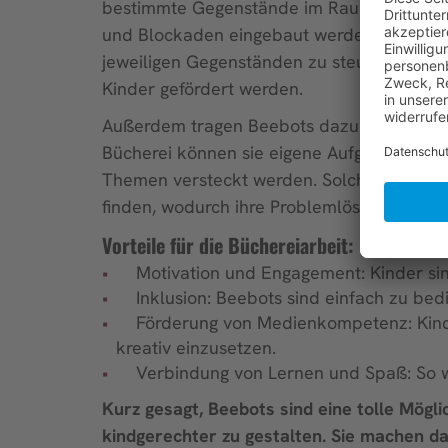
bestimmte Gegenstände im Raum findet. U
und Blockaden eingebaut werden. Danach 
jeweiligen Gegenständen zu steuern. Dad
Kinder gefördert werden.
Außerdem tragen Beebots dazu bei, die Kre
Bücherei können sie eigene Aufgaben entwi
Themen versteckt werden. Solche Aktivität
finden, wodurch ihre Problemlösungskompe
Vorteile für die Büchereiarbeit:
Motivation und Engagement: Kinder sind 
Inklusion: Beebots sind einfach zu bedie
Förderung von Medienkompetenz: Kinder
kreativ einzusetzen.
Verbindung von Lernen und Spaß: So wir
Kurz gesagt, Beebots sind eine tolle Mögli
kindgerechter zu gestalten. Sie machen 