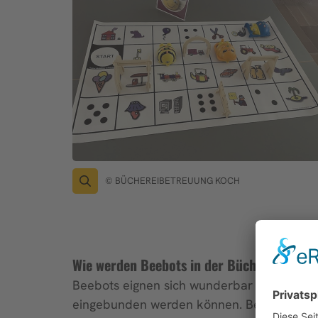
© BÜCHEREIBETREUUNG KOCH
Wie werden Beebots in der Büchereiarbeit
Beebots eignen sich wunderbar für Lese- 
eingebunden werden können. Beim Vorlesen