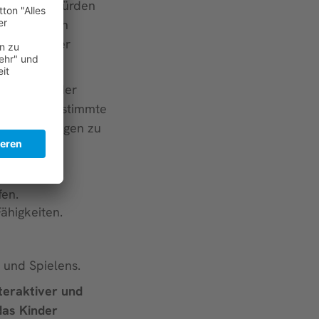
n, können Hürden
ebot zu den
ständnis der
tärken. In der
her oder bestimmte
eative Lösungen zu
fen.
ähigkeiten.
 und Spielens.
nteraktiver und
das Kinder