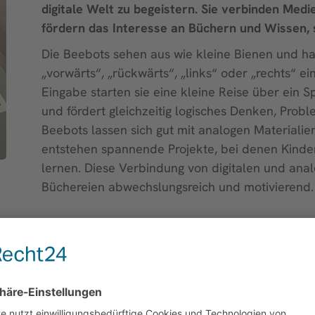
digitale Welt zu begeistern. Sie verbinden Medi
fördern das Interesse an Büchern und Wissen, 
Die Beebots sehen aus wie kleine Bienen und h
„vorwärts“, „rückwärts“, „links“ oder „rechts“
Eingabe starten sie eine kleine Reise über ein 
und fördert gleichzeitig logisches Denken, Prob
Beebots lassen sich gut mit analogen Materiali
entstehen spannende Projekte, bei denen Kinde
lernen. Diese Verbindung von digitalen und an
Büchereien abwechslungsreich und motivierend.
 genutzt?
und Entdeckungsprojekte, die in Geschichten- oder Th
 kann beispielsweise die Aufgabe gestellt werden, da