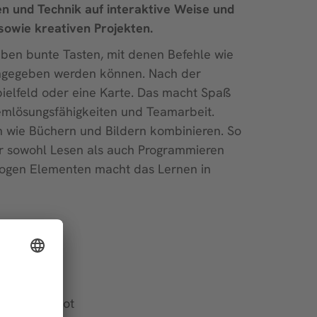
en und Technik auf interaktive Weise und
sowie kreativen Projekten.
aben bunte Tasten, mit denen Befehle wie
 eingegeben werden können. Nach der
Spielfeld oder eine Karte. Das macht Spaß
lemlösungsfähigkeiten und Teamarbeit.
en wie Büchern und Bildern kombinieren. So
r sowohl Lesen als auch Programmieren
alogen Elementen macht das Lernen in
emenrunden
ss der Beebot